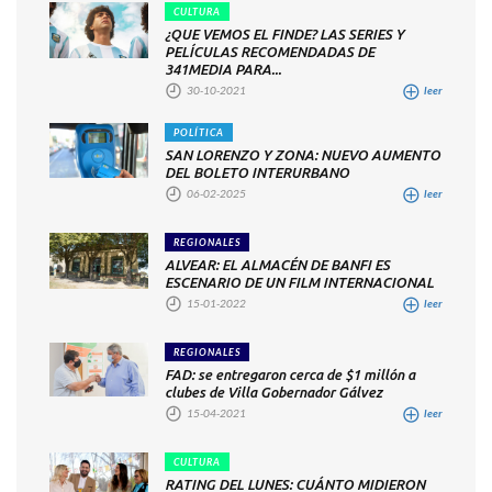
CULTURA
¿QUE VEMOS EL FINDE? LAS SERIES Y
PELÍCULAS RECOMENDADAS DE
341MEDIA PARA...
30-10-2021
leer
POLÍTICA
SAN LORENZO Y ZONA: NUEVO AUMENTO
DEL BOLETO INTERURBANO
06-02-2025
leer
REGIONALES
ALVEAR: EL ALMACÉN DE BANFI ES
ESCENARIO DE UN FILM INTERNACIONAL
15-01-2022
leer
REGIONALES
FAD: se entregaron cerca de $1 millón a
clubes de Villa Gobernador Gálvez
15-04-2021
leer
CULTURA
RATING DEL LUNES: CUÁNTO MIDIERON