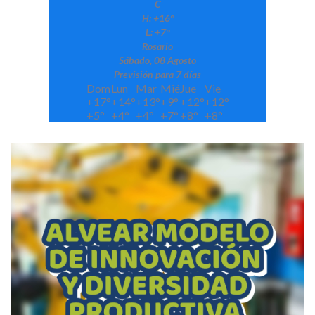
C
H:
+
16°
L:
+
7°
Rosario
Sábado, 08 Agosto
Previsión para 7 días
Dom
Lun
Mar
Mié
Jue
Vie
+
17°
+
14°
+
13°
+
9°
+
12°
+
12°
+
5°
+
4°
+
4°
+
7°
+
8°
+
8°