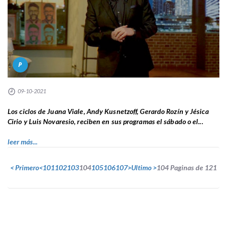
P
09-10-2021
Los ciclos de Juana Viale, Andy Kusnetzoff, Gerardo Rozín y Jésica
Cirio y Luis Novaresio, reciben en sus programas el sábado o el...
leer más...
< Primero
<
101
102
103
104
105
106
107
>
Ultimo >
104 Paginas de 121