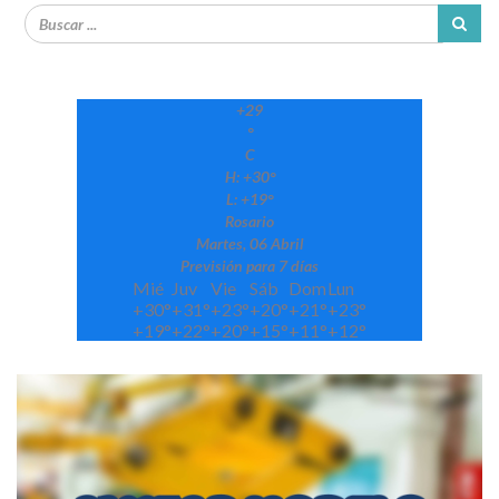
+
29
°
C
H:
+
30°
L:
+
19°
Rosario
Martes, 06 Abril
Previsión para 7 días
Mié
Juv
Vie
Sáb
Dom
Lun
+
30°
+
31°
+
23°
+
20°
+
21°
+
23°
+
19°
+
22°
+
20°
+
15°
+
11°
+
12°