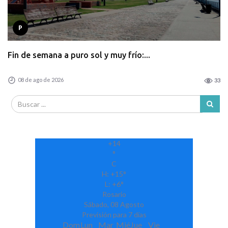
P
Fin de semana a puro sol y muy frío:...
08 de ago de 2026
33
+
14
°
C
H:
+
15°
L:
+
6°
Rosario
Sábado, 08 Agosto
Previsión para 7 días
Dom
Lun
Mar
Mié
Jue
Vie