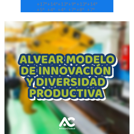
+
17°
+
14°
+
13°
+
9°
+
13°
+
14°
+
5°
+
4°
+
4°
+
7°
+
8°
+
7°