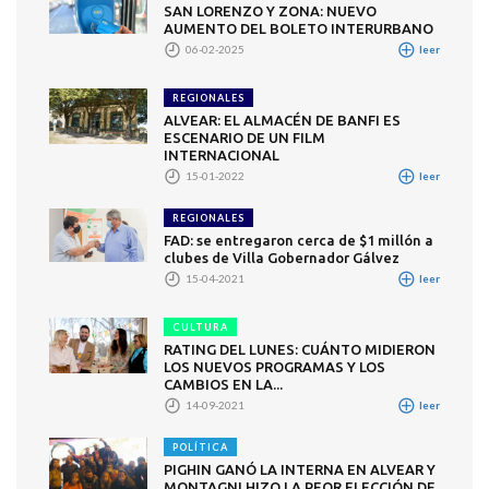
SAN LORENZO Y ZONA: NUEVO
AUMENTO DEL BOLETO INTERURBANO
06-02-2025
leer
REGIONALES
ALVEAR: EL ALMACÉN DE BANFI ES
ESCENARIO DE UN FILM
INTERNACIONAL
15-01-2022
leer
REGIONALES
FAD: se entregaron cerca de $1 millón a
clubes de Villa Gobernador Gálvez
15-04-2021
leer
CULTURA
RATING DEL LUNES: CUÁNTO MIDIERON
LOS NUEVOS PROGRAMAS Y LOS
CAMBIOS EN LA...
14-09-2021
leer
POLÍTICA
PIGHIN GANÓ LA INTERNA EN ALVEAR Y
MONTAGNI HIZO LA PEOR ELECCIÓN DE