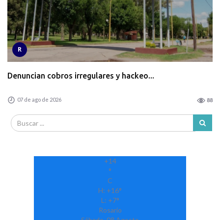
R
Denuncian cobros irregulares y hackeo...
07 de ago de 2026
88
+
14
°
C
H:
+
16°
L:
+
7°
Rosario
Sábado, 08 Agosto