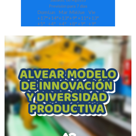
Previsión para 7 días
Dom
Lun
Mar
Mié
Jue
Vie
+
17°
+
14°
+
13°
+
9°
+
11°
+
13°
+
5°
+
4°
+
4°
+
8°
+
9°
+
9°