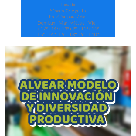
Rosario
Sábado, 08 Agosto
Previsión para 7 días
Dom
Lun
Mar
Mié
Jue
Vie
+
17°
+
14°
+
13°
+
9°
+
11°
+
14°
+
5°
+
4°
+
5°
+
8°
+
9°
+
10°