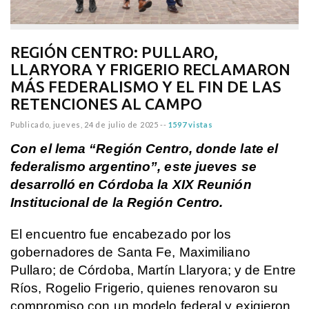
REGIÓN CENTRO: PULLARO,
LLARYORA Y FRIGERIO RECLAMARON
MÁS FEDERALISMO Y EL FIN DE LAS
RETENCIONES AL CAMPO
Publicado,
jueves, 24 de julio de 2025
--
1597 vistas
Con el lema “Región Centro, donde late el
federalismo argentino”, este jueves se
desarrolló en Córdoba la XIX Reunión
Institucional de la Región Centro.
El encuentro fue encabezado por los
gobernadores de Santa Fe, Maximiliano
Pullaro; de Córdoba, Martín Llaryora; y de Entre
Ríos, Rogelio Frigerio, quienes renovaron su
compromiso con un modelo federal y exigieron