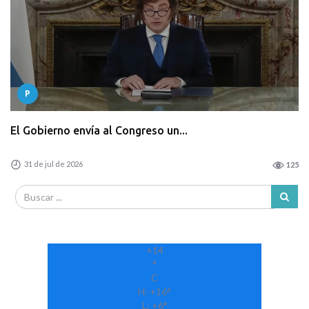
P
El Gobierno envía al Congreso un...
31 de jul de 2026
125
+
14
°
C
H:
+
16°
L:
+
6°