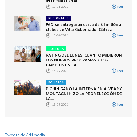
INTERNACIONAL
15-01-2022
leer
REGIONALES
FAD: se entregaron cerca de $1 millón a
clubes de Villa Gobernador Gálvez
15-04-2021
leer
CULTURA
RATING DEL LUNES: CUÁNTO MIDIERON
LOS NUEVOS PROGRAMAS Y LOS
CAMBIOS EN LA...
14-09-2021
leer
POLÍTICA
PIGHIN GANÓ LA INTERNA EN ALVEAR Y
MONTAGNI HIZO LA PEOR ELECCIÓN DE
LA...
13-09-2021
leer
Tweets de 341media