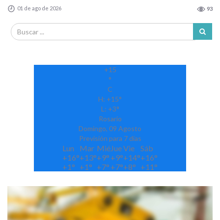
01 de ago de 2026
93
+
15
°
C
H:
+
15°
L:
+
3°
Rosario
Domingo, 09 Agosto
Previsión para 7 días
Lun
Mar
Mié
Jue
Vie
Sáb
+
16°
+
13°
+
9°
+
9°
+
14°
+
16°
+
1°
+
1°
+
7°
+
7°
+
8°
+
11°