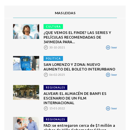
MAS LEIDAS
CULTURA
¿QUE VEMOS EL FINDE? LAS SERIES Y
PELÍCULAS RECOMENDADAS DE
341MEDIA PARA...
30-10-2021
leer
POLÍTICA
SAN LORENZO Y ZONA: NUEVO
AUMENTO DEL BOLETO INTERURBANO
06-02-2025
leer
REGIONALES
ALVEAR: EL ALMACÉN DE BANFI ES
ESCENARIO DE UN FILM
INTERNACIONAL
15-01-2022
leer
REGIONALES
FAD: se entregaron cerca de $1 millón a
clubes de Villa Gobernador Gálvez