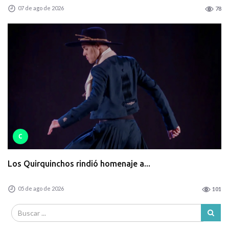
07 de ago de 2026
78
C
Los Quirquinchos rindió homenaje a...
05 de ago de 2026
101