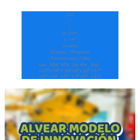
+
19
°
C
H:
+
19°
L:
+
4°
Rosario
Domingo, 09 Agosto
Previsión para 7 días
Lun
Mar
Mié
Jue
Vie
Sáb
+
17°
+
14°
+
10°
+
8°
+
12°
+
17°
+
1°
+
5°
+
7°
+
7°
+
8°
+
11°