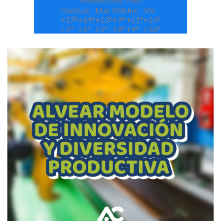
Previsión para 7 días
Dom
Lun
Mar
Mié
Jue
Vie
+
17°
+
14°
+
13°
+
9°
+
11°
+
14°
+
5°
+
4°
+
5°
+
8°
+
9°
+
10°