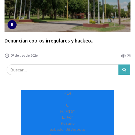
R
Denuncian cobros irregulares y hackeo...
07 de ago de 2026
75
+
14
°
C
H:
+
16°
L:
+
6°
Rosario
Sábado, 08 Agosto