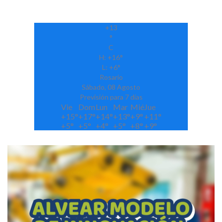
+
13
°
C
H:
+
16°
L:
+
6°
Rosario
Sábado, 08 Agosto
Previsión para 7 días
Vie
Dom
Lun
Mar
Mié
Jue
+
15°
+
17°
+
14°
+
13°
+
9°
+
11°
+
5°
+
5°
+
4°
+
5°
+
8°
+
9°