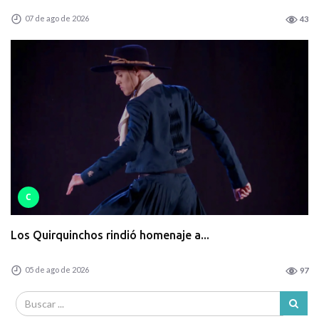
07 de ago de 2026
43
C
Los Quirquinchos rindió homenaje a...
05 de ago de 2026
97