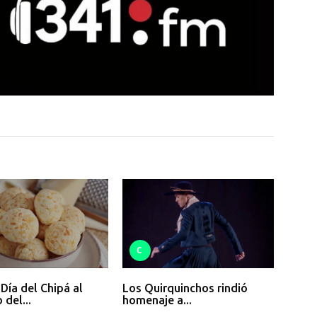
C
 Día del Chipá al
Los Quirquinchos rindió
del...
homenaje a...