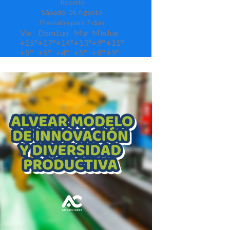
Rosario
Sábado, 08 Agosto
Previsión para 7 días
Vie
Dom
Lun
Mar
Mié
Jue
+
15°
+
17°
+
14°
+
13°
+
9°
+
11°
+
5°
+
5°
+
4°
+
5°
+
8°
+
9°