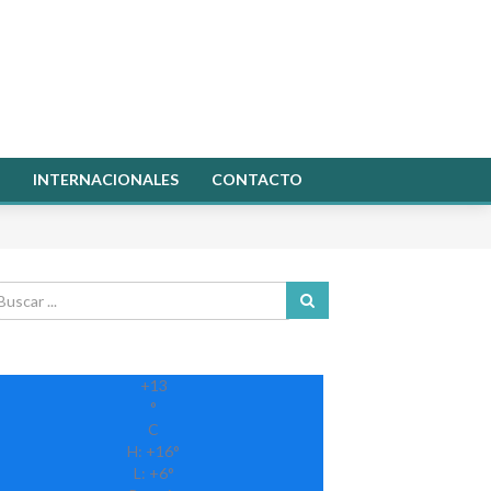
INTERNACIONALES
CONTACTO
+
13
°
C
H:
+
16°
L:
+
6°