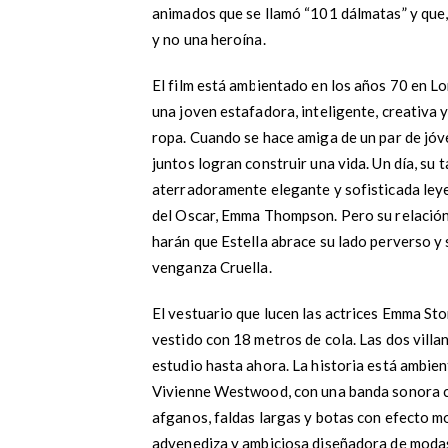
animados que se llamó “101 dálmatas” y que, 
y no una heroína.
El film está ambientado en los años 70 en Lo
una joven estafadora, inteligente, creativa 
ropa. Cuando se hace amiga de un par de jóv
juntos logran construir una vida. Un día, su 
aterradoramente elegante y sofisticada ley
del Oscar, Emma Thompson. Pero su relación
harán que Estella abrace su lado perverso y 
venganza Cruella.
El vestuario que lucen las actrices Emma S
vestido con 18 metros de cola. Las dos villa
estudio hasta ahora. La historia está ambie
Vivienne Westwood, con una banda sonora con
afganos, faldas largas y botas con efecto mo
advenediza y ambiciosa diseñadora de modas