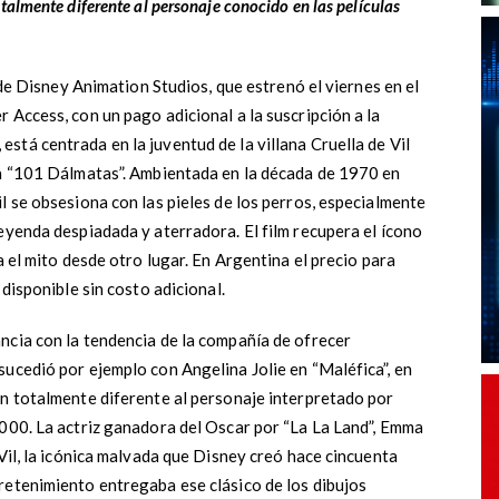
almente diferente al personaje conocido en las películas
l de Disney Animation Studios, que estrenó el viernes en el
 Access, con un pago adicional a la suscripción a la
tá centrada en la juventud de la villana Cruella de Vil
da “101 Dálmatas”. Ambientada en la década de 1970 en
l se obsesiona con las pieles de los perros, especialmente
eyenda despiadada y aterradora. El film recupera el ícono
a el mito desde otro lugar. En Argentina el precio para
 disponible sin costo adicional.
ncia con la tendencia de la compañía de ofrecer
ucedió por ejemplo con Angelina Jolie en “Maléfica”, en
ón totalmente diferente al personaje interpretado por
2000. La actriz ganadora del Oscar por “La La Land”, Emma
 Vil, la icónica malvada que Disney creó hace cincuenta
retenimiento entregaba ese clásico de los dibujos