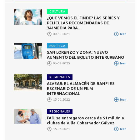
CULTURA
¿QUE VEMOS EL FINDE? LAS SERIES Y
PELÍCULAS RECOMENDADAS DE
341MEDIA PARA...
30-10-2021
leer
POLÍTICA
SAN LORENZO Y ZONA: NUEVO
AUMENTO DEL BOLETO INTERURBANO
06-02-2025
leer
REGIONALES
ALVEAR: EL ALMACÉN DE BANFI ES
ESCENARIO DE UN FILM
INTERNACIONAL
15-01-2022
leer
REGIONALES
FAD: se entregaron cerca de $1 millón a
clubes de Villa Gobernador Gálvez
15-04-2021
leer