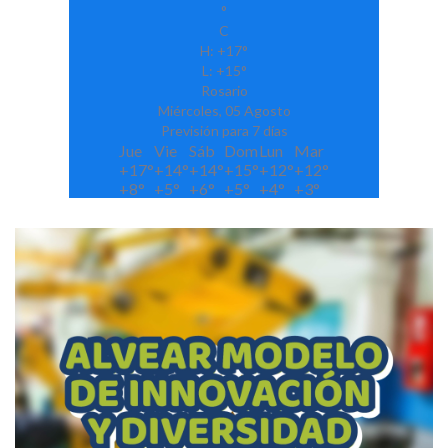
°
C
H:
+
17°
L:
+
15°
Rosario
Miércoles, 05 Agosto
Previsión para 7 días
Jue
Vie
Sáb
Dom
Lun
Mar
+
17°
+
14°
+
14°
+
15°
+
12°
+
12°
+
8°
+
5°
+
6°
+
5°
+
4°
+
3°