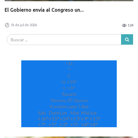
El Gobierno envía al Congreso un...
31 de jul de 2026
124
+
11
°
C
H:
+
14°
L:
+
5°
Rosario
Viernes, 07 Agosto
Previsión para 7 días
Sáb
Dom
Lun
Mar
Mié
Jue
+
16°
+
15°
+
14°
+
13°
+
9°
+
13°
+
7°
+
5°
+
3°
+
5°
+
8°
+
8°