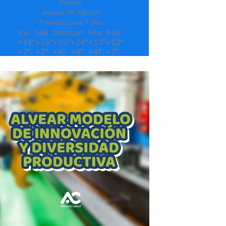
Rosario
Jueves, 06 Agosto
Previsión para 7 días
Vie
Sáb
Dom
Lun
Mar
Mié
+
14°
+
16°
+
15°
+
14°
+
13°
+
12°
+
7°
+
7°
+
4°
+
4°
+
4°
+
7°