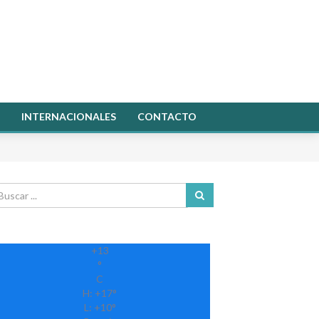
INTERNACIONALES
CONTACTO
+
13
°
C
H:
+
17°
L:
+
10°