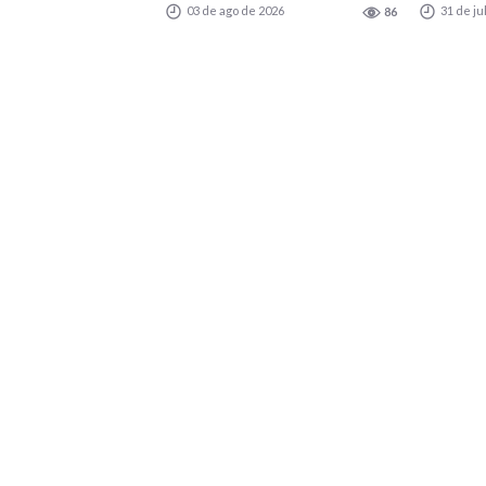
03 de ago de 2026
31 de ju
86