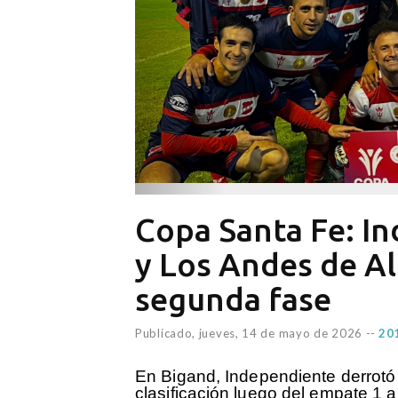
Copa Santa Fe: I
y Los Andes de Al
segunda fase
Publicado,
jueves, 14 de mayo de 2026
--
201
En Bigand, Independiente derrotó 
clasificación luego del empate 1 a 