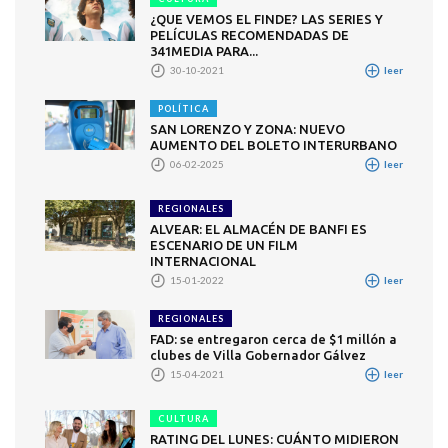
¿QUE VEMOS EL FINDE? LAS SERIES Y
PELÍCULAS RECOMENDADAS DE
341MEDIA PARA...
30-10-2021
leer
POLÍTICA
SAN LORENZO Y ZONA: NUEVO
AUMENTO DEL BOLETO INTERURBANO
06-02-2025
leer
REGIONALES
ALVEAR: EL ALMACÉN DE BANFI ES
ESCENARIO DE UN FILM
INTERNACIONAL
15-01-2022
leer
REGIONALES
FAD: se entregaron cerca de $1 millón a
clubes de Villa Gobernador Gálvez
15-04-2021
leer
CULTURA
RATING DEL LUNES: CUÁNTO MIDIERON