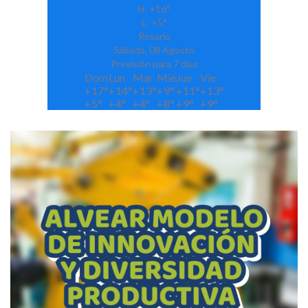
H:
+
16°
L:
+
5°
Rosario
Sábado, 08 Agosto
Previsión para 7 días
Dom
Lun
Mar
Mié
Jue
Vie
+
17°
+
14°
+
13°
+
9°
+
11°
+
13°
+
5°
+
4°
+
4°
+
8°
+
9°
+
9°