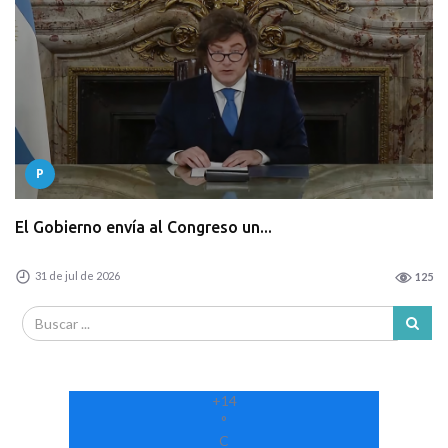
P
El Gobierno envía al Congreso un...
31 de jul de 2026
125
+
14
°
C