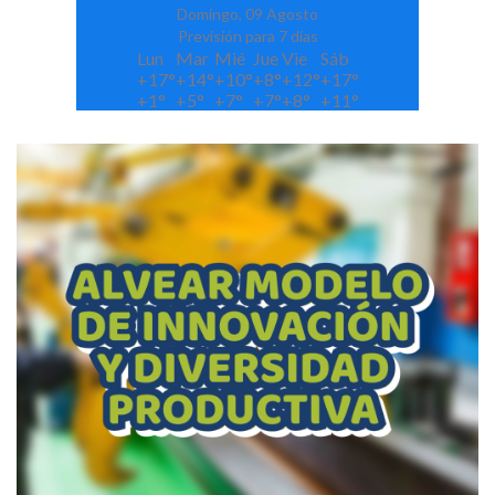
Domingo, 09 Agosto
Previsión para 7 días
Lun
Mar
Mié
Jue
Vie
Sáb
+
17°
+
14°
+
10°
+
8°
+
12°
+
17°
+
1°
+
5°
+
7°
+
7°
+
8°
+
11°