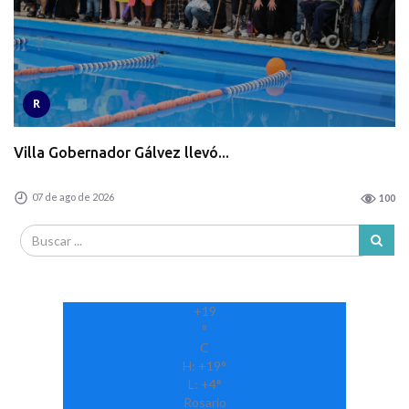
R
Villa Gobernador Gálvez llevó...
07 de ago de 2026
100
+
19
°
C
H:
+
19°
L:
+
4°
Rosario