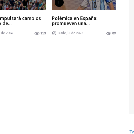
I
impulsará cambios
Polémica en España:
 de...
promueven una...
l de 2026
30 de jul de 2026
113
89
Tw