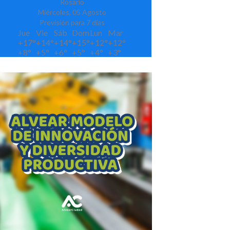
Rosario
Miércoles, 05 Agosto
Previsión para 7 días
Jue
Vie
Sáb
Dom
Lun
Mar
+
17°
+
14°
+
14°
+
15°
+
12°
+
12°
+
8°
+
5°
+
6°
+
5°
+
4°
+
3°