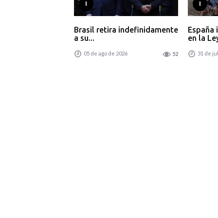
I
I
Brasil retira indefinidamente
España 
a su...
en la Ley
05 de ago de 2026
31 de ju
52