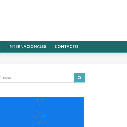
INTERNACIONALES
CONTACTO
+
16
°
C
H:
+
17°
L:
+
15°