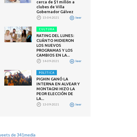
cerca de $1 millón a
clubes de Villa
Gobernador Gálvez
15-04-2021
leer
CULTURA
RATING DEL LUNES:
CUÁNTO MIDIERON
LOS NUEVOS
PROGRAMAS Y LOS
CAMBIOS EN LA...
14-09-2021
leer
POLÍTICA
PIGHIN GANÓ LA
INTERNA EN ALVEAR Y
MONTAGNI HIZO LA
PEOR ELECCIÓN DE
LA...
13-09-2021
leer
eets de 341media