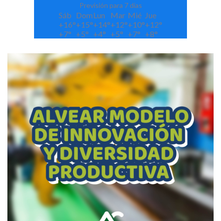
Previsión para 7 días
Sáb
Dom
Lun
Mar
Mié
Jue
+
16°
+
15°
+
14°
+
12°
+
10°
+
12°
+
7°
+
5°
+
4°
+
5°
+
7°
+
8°