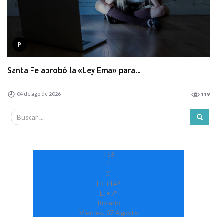
P
Santa Fe aprobó la «Ley Ema» para...
04 de ago de 2026
119
+
13
°
C
H:
+
14°
L:
+
7°
Rosario
Viernes, 07 Agosto