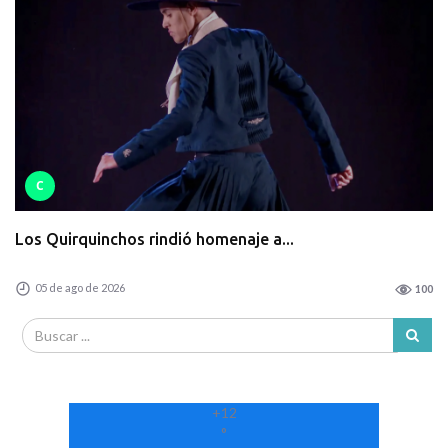
C
Los Quirquinchos rindió homenaje a...
05 de ago de 2026
100
+
12
°