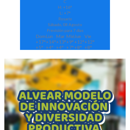
C
H:
+
16°
L:
+
7°
Rosario
Sábado, 08 Agosto
Previsión para 7 días
Dom
Lun
Mar
Mié
Jue
Vie
+
17°
+
14°
+
13°
+
9°
+
12°
+
12°
+
5°
+
4°
+
4°
+
7°
+
8°
+
8°