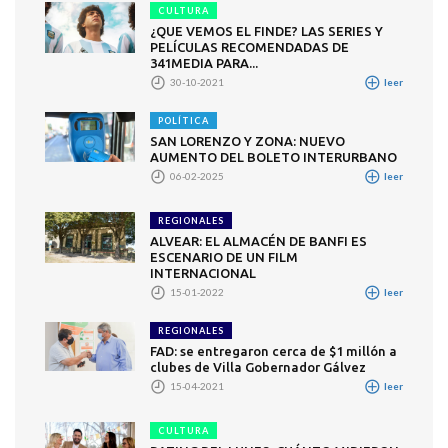
CULTURA
¿QUE VEMOS EL FINDE? LAS SERIES Y
PELÍCULAS RECOMENDADAS DE
341MEDIA PARA...
30-10-2021
leer
POLÍTICA
SAN LORENZO Y ZONA: NUEVO
AUMENTO DEL BOLETO INTERURBANO
06-02-2025
leer
REGIONALES
ALVEAR: EL ALMACÉN DE BANFI ES
ESCENARIO DE UN FILM
INTERNACIONAL
15-01-2022
leer
REGIONALES
FAD: se entregaron cerca de $1 millón a
clubes de Villa Gobernador Gálvez
15-04-2021
leer
CULTURA