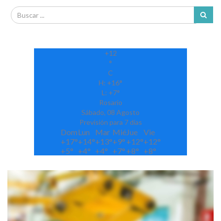
+
12
°
C
H:
+
16°
L:
+
7°
Rosario
Sábado, 08 Agosto
Previsión para 7 días
Dom
Lun
Mar
Mié
Jue
Vie
+
17°
+
14°
+
13°
+
9°
+
12°
+
12°
+
5°
+
4°
+
4°
+
7°
+
8°
+
8°