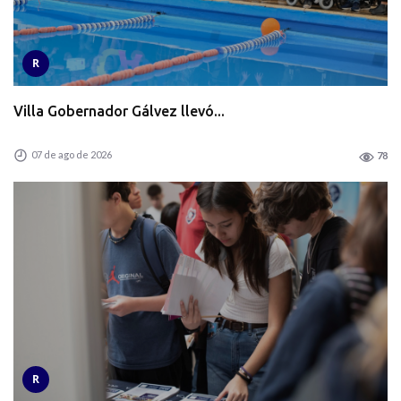
R
Villa Gobernador Gálvez llevó...
07 de ago de 2026
78
R