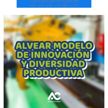
+
17°
+
14°
+
13°
+
9°
+
13°
+
14°
+
5°
+
4°
+
4°
+
7°
+
8°
+
7°