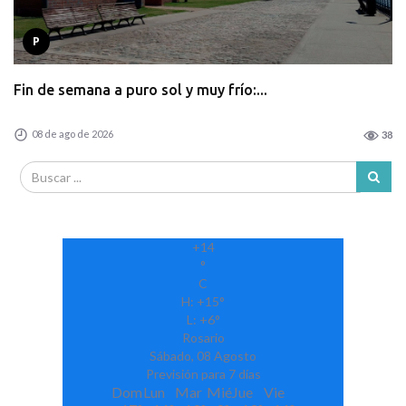
P
Fin de semana a puro sol y muy frío:...
08 de ago de 2026
38
+
14
°
C
H:
+
15°
L:
+
6°
Rosario
Sábado, 08 Agosto
Previsión para 7 días
Dom
Lun
Mar
Mié
Jue
Vie