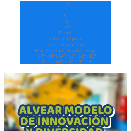
+
16
°
C
H:
+
17°
L:
+
8°
Rosario
Jueves, 06 Agosto
Previsión para 7 días
Mié
Vie
Sáb
Dom
Lun
Mar
+
17°
+
14°
+
14°
+
15°
+
12°
+
12°
+
15°
+
5°
+
6°
+
5°
+
4°
+
3°