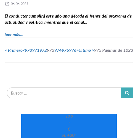
06-06-2021
El conductor cumplirá este año una década al frente del programa de
actualidad y política, mientras que el canal...
leer más...
< Primero
<
970
971
972
973
974
975
976
>
Ultimo >
973 Paginas de 1023
+
29
°
C
H:
+
30°