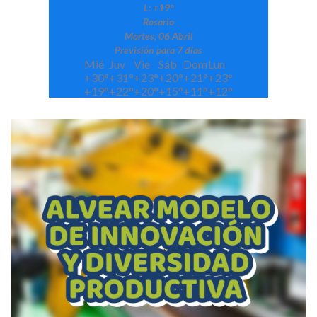
L:
+
19°
Rosario
Martes, 06 Abril
Previsión para 7 días
Mié
Juv
Vie
Sáb
Dom
Lun
+
30°
+
31°
+
23°
+
20°
+
21°
+
23°
+
19°
+
22°
+
20°
+
15°
+
11°
+
12°