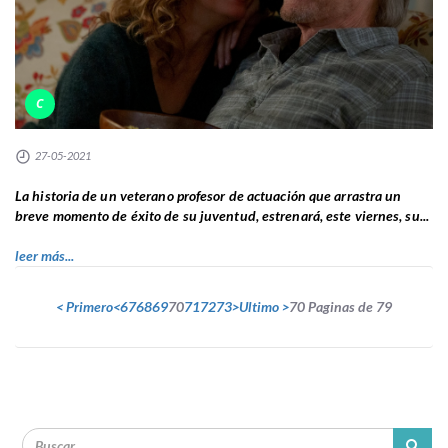
C
27-05-2021
La historia de un veterano profesor de actuación que arrastra un
breve momento de éxito de su juventud, estrenará, este viernes, su...
leer más...
< Primero
<
67
68
69
70
71
72
73
>
Ultimo >
70 Paginas de 79