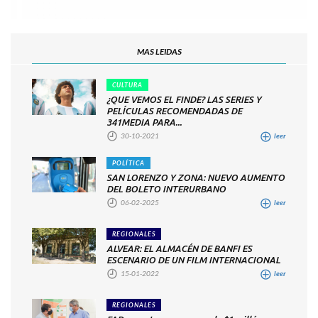
MAS LEIDAS
CULTURA
¿QUE VEMOS EL FINDE? LAS SERIES Y
PELÍCULAS RECOMENDADAS DE
341MEDIA PARA...
30-10-2021
leer
POLÍTICA
SAN LORENZO Y ZONA: NUEVO AUMENTO
DEL BOLETO INTERURBANO
06-02-2025
leer
REGIONALES
ALVEAR: EL ALMACÉN DE BANFI ES
ESCENARIO DE UN FILM INTERNACIONAL
15-01-2022
leer
REGIONALES