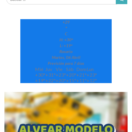
+
29
°
C
H:
+
30°
L:
+
19°
Rosario
Martes, 06 Abril
Previsión para 7 días
Mié
Juv
Vie
Sáb
Dom
Lun
+
30°
+
31°
+
23°
+
20°
+
21°
+
23°
+
19°
+
22°
+
20°
+
15°
+
11°
+
12°