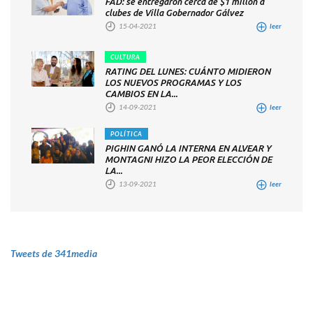
FAD: se entregaron cerca de $1 millón a
clubes de Villa Gobernador Gálvez
15-04-2021
leer
CULTURA
RATING DEL LUNES: CUÁNTO MIDIERON
LOS NUEVOS PROGRAMAS Y LOS
CAMBIOS EN LA...
14-09-2021
leer
POLÍTICA
PIGHIN GANÓ LA INTERNA EN ALVEAR Y
MONTAGNI HIZO LA PEOR ELECCIÓN DE
LA...
13-09-2021
leer
Tweets de 341media