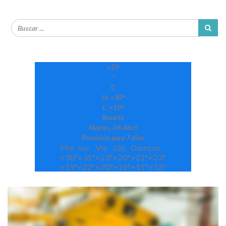
+
29
°
C
H:
+
30°
L:
+
19°
Rosario
Martes, 06 Abril
Previsión para 7 días
Mié
Juv
Vie
Sáb
Dom
Lun
+
30°
+
31°
+
23°
+
20°
+
21°
+
23°
+
19°
+
22°
+
20°
+
15°
+
11°
+
12°