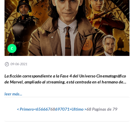
C
09-06-2021
La ficción correspondiente a la Fase 4 del Universo Cinematográfico
de Marvel, ampliado al streaming, está centrada en el hermano de...
leer más...
< Primero
<
65
66
67
68
69
70
71
>
Ultimo >
68 Paginas de 79