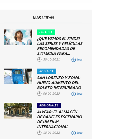
MAS LEIDAS
CULTURA
¿QUE VEMOS EL FINDE?
LAS SERIES Y PELÍCULAS
RECOMENDADAS DE
341MEDIA PARA...
30-10-2021
leer
POLÍTICA
SAN LORENZO Y ZONA:
NUEVO AUMENTO DEL
BOLETO INTERURBANO
06-02-2025
leer
REGIONALES
ALVEAR: EL ALMACÉN
DE BANFI ES ESCENARIO
DE UN FILM
INTERNACIONAL
15-01-2022
leer