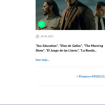
C
18-09-2021
“Sex Education”, “Días de Gallos”, “The Morning
Show”, “El Juego de las Llaves”, “La Rueda...
leer más...
< Primero
<
49
50
51
5