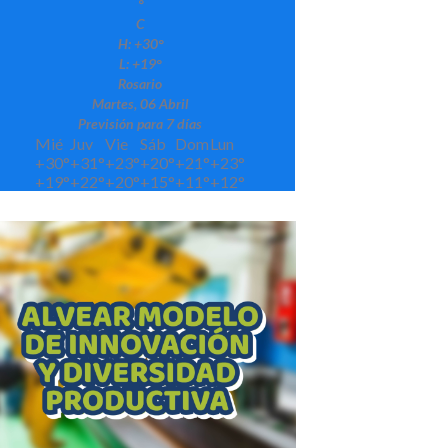
°
C
H:
+
30°
L:
+
19°
Rosario
Martes, 06 Abril
Previsión para 7 días
Mié
Juv
Vie
Sáb
Dom
Lun
+
30°
+
31°
+
23°
+
20°
+
21°
+
23°
+
19°
+
22°
+
20°
+
15°
+
11°
+
12°