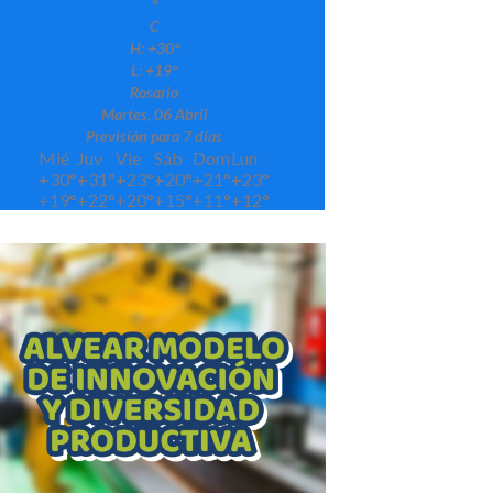
°
C
H:
+
30°
L:
+
19°
Rosario
Martes, 06 Abril
Previsión para 7 días
Mié
Juv
Vie
Sáb
Dom
Lun
+
30°
+
31°
+
23°
+
20°
+
21°
+
23°
+
19°
+
22°
+
20°
+
15°
+
11°
+
12°