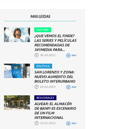
MAS LEIDAS
CULTURA
¿QUE VEMOS EL FINDE?
LAS SERIES Y PELÍCULAS
RECOMENDADAS DE
341MEDIA PARA...
30-10-2021
leer
POLÍTICA
SAN LORENZO Y ZONA:
NUEVO AUMENTO DEL
BOLETO INTERURBANO
06-02-2025
leer
REGIONALES
ALVEAR: EL ALMACÉN
DE BANFI ES ESCENARIO
DE UN FILM
INTERNACIONAL
15-01-2022
leer