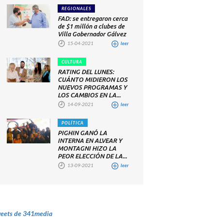
REGIONALES
FAD: se entregaron cerca
de $1 millón a clubes de
Villa Gobernador Gálvez
15-04-2021
leer
CULTURA
RATING DEL LUNES:
CUÁNTO MIDIERON LOS
NUEVOS PROGRAMAS Y
LOS CAMBIOS EN LA...
14-09-2021
leer
POLÍTICA
PIGHIN GANÓ LA
INTERNA EN ALVEAR Y
MONTAGNI HIZO LA
PEOR ELECCIÓN DE LA...
13-09-2021
leer
eets de 341media