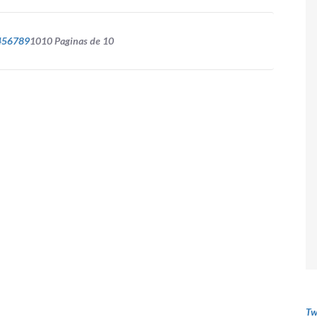
4
5
6
7
8
9
10
10 Paginas de 10
Tw