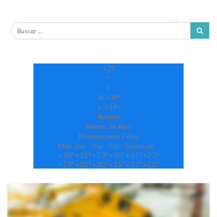
+
29
°
C
H:
+
30°
L:
+
19°
Rosario
Martes, 06 Abril
Previsión para 7 días
Mié
Juv
Vie
Sáb
Dom
Lun
+
30°
+
31°
+
23°
+
20°
+
21°
+
23°
+
19°
+
22°
+
20°
+
15°
+
11°
+
12°