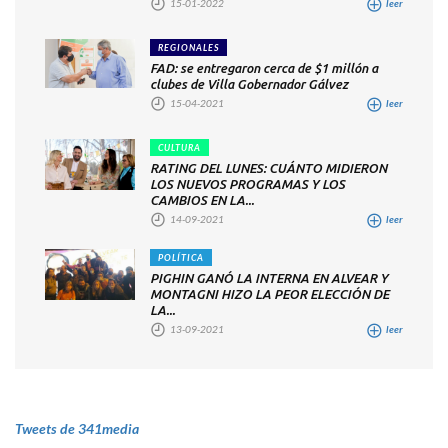
15-01-2022
leer
REGIONALES
FAD: se entregaron cerca de $1 millón a
clubes de Villa Gobernador Gálvez
15-04-2021
leer
CULTURA
RATING DEL LUNES: CUÁNTO MIDIERON
LOS NUEVOS PROGRAMAS Y LOS
CAMBIOS EN LA...
14-09-2021
leer
POLÍTICA
PIGHIN GANÓ LA INTERNA EN ALVEAR Y
MONTAGNI HIZO LA PEOR ELECCIÓN DE
LA...
13-09-2021
leer
Tweets de 341media