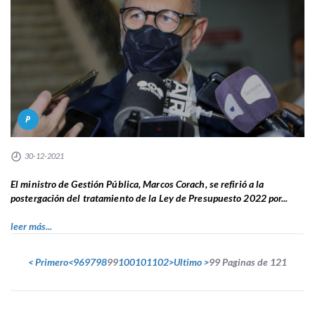
P
30-12-2021
El ministro de Gestión Pública, Marcos Corach, se refirió a la
postergación del tratamiento de la Ley de Presupuesto 2022 por...
leer más...
< Primero
<
96
97
98
99
100
101
102
>
Ultimo >
99 Paginas de 121