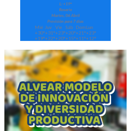
L:
+
19°
Rosario
Martes, 06 Abril
Previsión para 7 días
Mié
Juv
Vie
Sáb
Dom
Lun
+
30°
+
31°
+
23°
+
20°
+
21°
+
23°
+
19°
+
22°
+
20°
+
15°
+
11°
+
12°