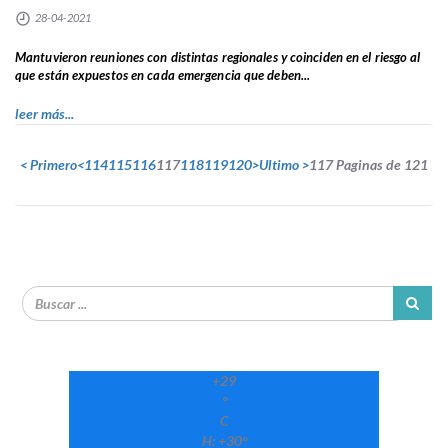
28-04-2021
Mantuvieron reuniones con distintas regionales y coinciden en el riesgo al
que están expuestos en cada emergencia que deben...
leer más...
< Primero
<
114
115
116
117
118
119
120
>
Ultimo >
117 Paginas de 121
+
29
°
C
H:
+
30°