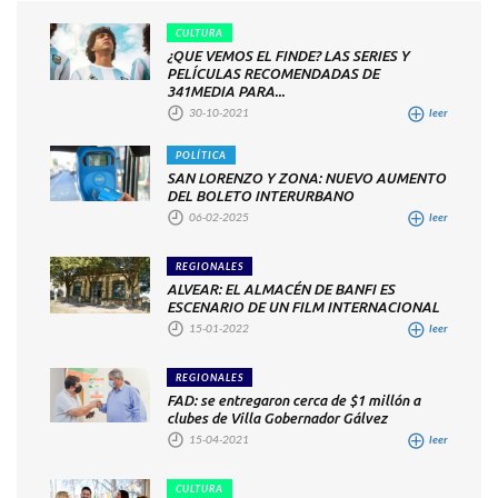
CULTURA
¿QUE VEMOS EL FINDE? LAS SERIES Y
PELÍCULAS RECOMENDADAS DE
341MEDIA PARA...
30-10-2021
leer
POLÍTICA
SAN LORENZO Y ZONA: NUEVO AUMENTO
DEL BOLETO INTERURBANO
06-02-2025
leer
REGIONALES
ALVEAR: EL ALMACÉN DE BANFI ES
ESCENARIO DE UN FILM INTERNACIONAL
15-01-2022
leer
REGIONALES
FAD: se entregaron cerca de $1 millón a
clubes de Villa Gobernador Gálvez
15-04-2021
leer
CULTURA