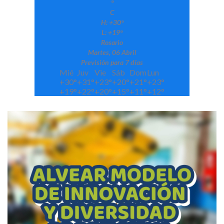
°
C
H:
+
30°
L:
+
19°
Rosario
Martes, 06 Abril
Previsión para 7 días
Mié
Juv
Vie
Sáb
Dom
Lun
+
30°
+
31°
+
23°
+
20°
+
21°
+
23°
+
19°
+
22°
+
20°
+
15°
+
11°
+
12°