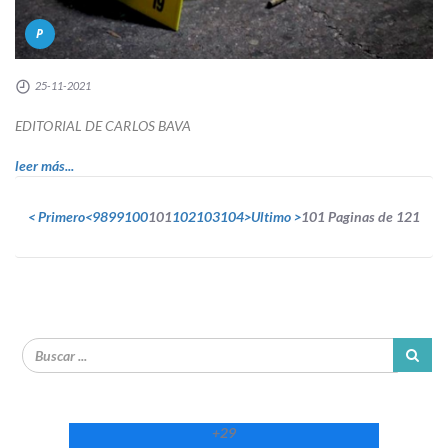
P
25-11-2021
EDITORIAL DE CARLOS BAVA
leer más...
< Primero
<
98
99
100
101
102
103
104
>
Ultimo >
101 Paginas de 121
+
29